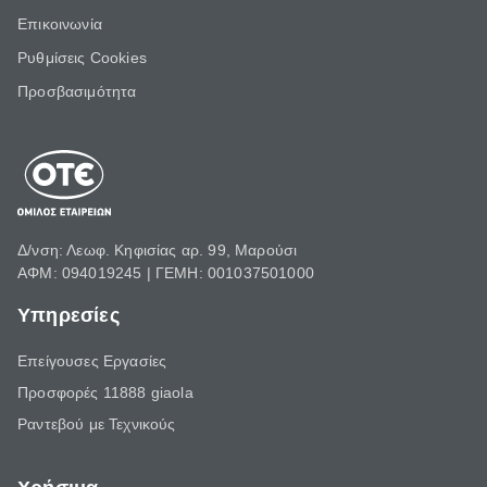
Επικοινωνία
Ρυθμίσεις Cookies
Προσβασιμότητα
Δ/νση: Λεωφ. Κηφισίας αρ. 99, Μαρούσι
ΑΦΜ: 094019245 | ΓΕΜΗ: 001037501000
Υπηρεσίες
Επείγουσες Εργασίες
Προσφορές 11888 giaola
Ραντεβού με Τεχνικούς