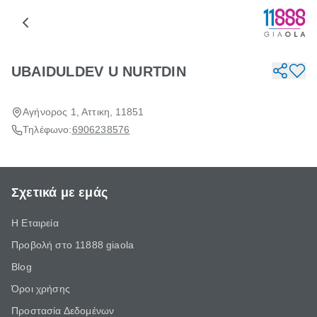
UBAIDULDEV U NURTDIN
Αγήνορος 1, Αττικη, 11851
Τηλέφωνο:
6906238576
Σχετικά με εμάς
Η Εταιρεία
Προβολή στο 11888 giaola
Blog
Όροι χρήσης
Προστασία Δεδομένων