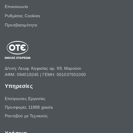
Επικοινωνία
Ρυθμίσεις Cookies
Προσβασιμότητα
Δ/νση: Λεωφ. Κηφισίας αρ. 99, Μαρούσι
ΑΦΜ: 094019245 | ΓΕΜΗ: 001037501000
Υπηρεσίες
Επείγουσες Εργασίες
Προσφορές 11888 giaola
Ραντεβού με Τεχνικούς