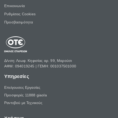
Επικοινωνία
Ρυθμίσεις Cookies
Προσβασιμότητα
Δ/νση: Λεωφ. Κηφισίας αρ. 99, Μαρούσι
ΑΦΜ: 094019245 | ΓΕΜΗ: 001037501000
Υπηρεσίες
Επείγουσες Εργασίες
Προσφορές 11888 giaola
Ραντεβού με Τεχνικούς