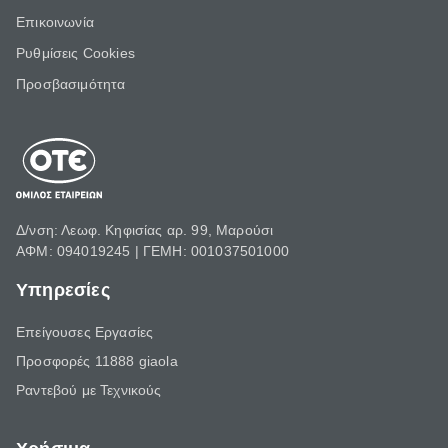
Επικοινωνία
Ρυθμίσεις Cookies
Προσβασιμότητα
Δ/νση: Λεωφ. Κηφισίας αρ. 99, Μαρούσι
ΑΦΜ: 094019245 | ΓΕΜΗ: 001037501000
Υπηρεσίες
Επείγουσες Εργασίες
Προσφορές 11888 giaola
Ραντεβού με Τεχνικούς