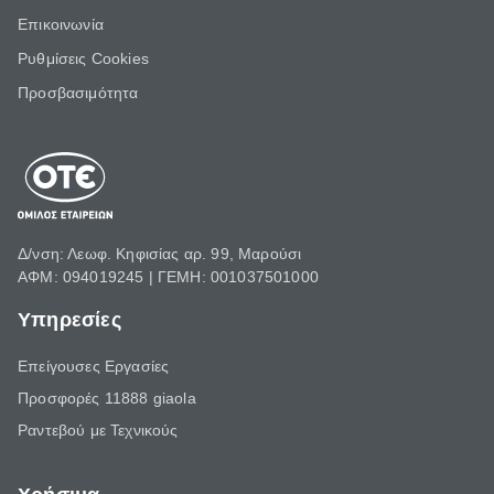
Επικοινωνία
Ρυθμίσεις Cookies
Προσβασιμότητα
Δ/νση: Λεωφ. Κηφισίας αρ. 99, Μαρούσι
ΑΦΜ: 094019245 | ΓΕΜΗ: 001037501000
Υπηρεσίες
Επείγουσες Εργασίες
Προσφορές 11888 giaola
Ραντεβού με Τεχνικούς