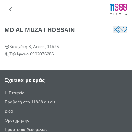
MD AL MUZA I HOSSAIN
Κατεχάκη 8, Αττικη, 11525
Τηλέφωνο:
6992076286
Σχετικά με εμάς
Η Εταιρεία
Προβολή στο 11888 giaola
Blog
Όροι χρήσης
Προστασία Δεδομένων