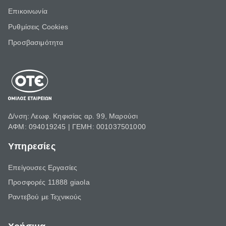
Επικοινωνία
Ρυθμίσεις Cookies
Προσβασιμότητα
Δ/νση: Λεωφ. Κηφισίας αρ. 99, Μαρούσι
ΑΦΜ: 094019245 | ΓΕΜΗ: 001037501000
Υπηρεσίες
Επείγουσες Εργασίες
Προσφορές 11888 giaola
Ραντεβού με Τεχνικούς