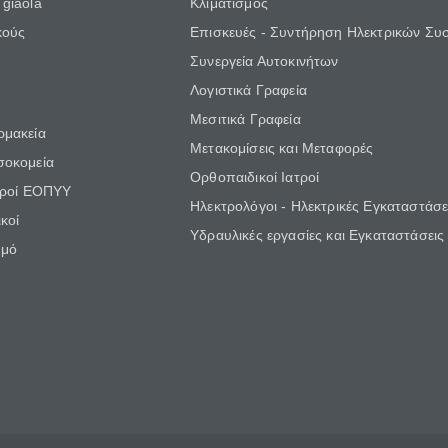
giaola
Κλιματισμός
κούς
Επισκευές - Συντήρηση Ηλεκτρικών Συ
Συνεργεία Αυτοκινήτων
Λογιστικά Γραφεία
Μεσιτικά Γραφεία
ρμακεία
Μετακομίσεις και Μεταφορές
σοκομεία
Ορθοπαιδικοί Ιατροί
τροί ΕΟΠΥΥ
Ηλεκτρολόγοι - Ηλεκτρικές Εγκαταστάσε
κοί
Υδραυλικές εργασίες και Εγκαταστάσεις
θμό