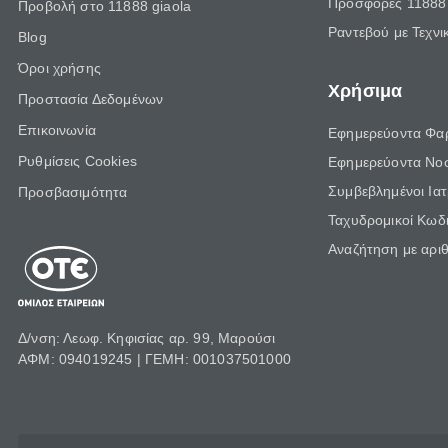
Προσφορές 11888 
Προβολή στο 11888 giaola
Ραντεβού με Τεχνι
Blog
Όροι χρήσης
Χρήσιμα
Προστασία Δεδομένων
Επικοινωνία
Εφημερεύοντα Φα
Ρυθμίσεις Cookies
Εφημερεύοντα Νο
Συμβεβλημένοι Ια
Προσβασιμότητα
Ταχυδρομικοί Κωδι
Αναζήτηση με αρι
Δ/νση: Λεωφ. Κηφισίας αρ. 99, Μαρούσι
ΑΦΜ: 094019245 | ΓΕΜΗ: 001037501000