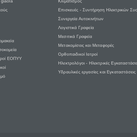
giaola
Κλιματισμός
κούς
Επισκευές - Συντήρηση Ηλεκτρικών Συ
Συνεργεία Αυτοκινήτων
Λογιστικά Γραφεία
Μεσιτικά Γραφεία
ρμακεία
Μετακομίσεις και Μεταφορές
σοκομεία
Ορθοπαιδικοί Ιατροί
τροί ΕΟΠΥΥ
Ηλεκτρολόγοι - Ηλεκτρικές Εγκαταστάσε
κοί
Υδραυλικές εργασίες και Εγκαταστάσεις
θμό