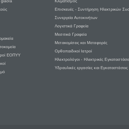
giaola
Κλιματισμός
κούς
Επισκευές - Συντήρηση Ηλεκτρικών Συ
Συνεργεία Αυτοκινήτων
Λογιστικά Γραφεία
Μεσιτικά Γραφεία
ρμακεία
Μετακομίσεις και Μεταφορές
σοκομεία
Ορθοπαιδικοί Ιατροί
τροί ΕΟΠΥΥ
Ηλεκτρολόγοι - Ηλεκτρικές Εγκαταστάσε
κοί
Υδραυλικές εργασίες και Εγκαταστάσεις
θμό