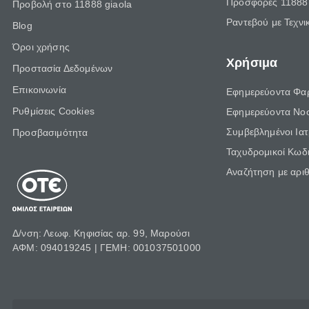
Προσφορές 11888 
Προβολή στο 11888 giaola
Ραντεβού με Τεχνι
Blog
Όροι χρήσης
Χρήσιμα
Προστασία Δεδομένων
Επικοινωνία
Εφημερεύοντα Φα
Ρυθμίσεις Cookies
Εφημερεύοντα Νο
Συμβεβλημένοι Ια
Προσβασιμότητα
Ταχυδρομικοί Κωδι
Αναζήτηση με αρι
Δ/νση: Λεωφ. Κηφισίας αρ. 99, Μαρούσι
ΑΦΜ: 094019245 | ΓΕΜΗ: 001037501000