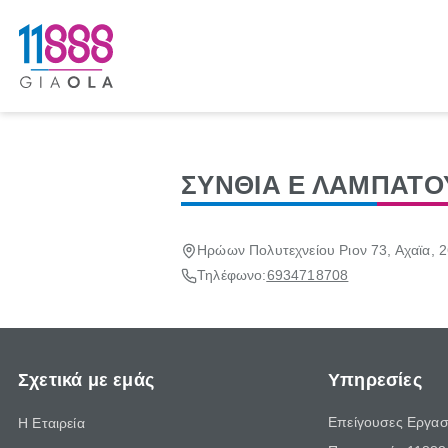
ΣΥΝΘΙΑ Ε ΛΑΜΠΑΤΟ
Ηρώων Πολυτεχνείου Ριον 73, Αχαϊα, 
Τηλέφωνο:
6934718708
Σχετικά με εμάς
Υπηρεσίες
Επείγουσες Εργασ
Η Εταιρεία