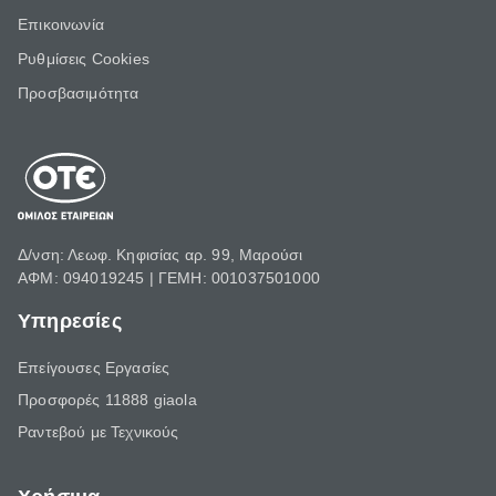
Επικοινωνία
Ρυθμίσεις Cookies
Προσβασιμότητα
Δ/νση: Λεωφ. Κηφισίας αρ. 99, Μαρούσι
ΑΦΜ: 094019245 | ΓΕΜΗ: 001037501000
Υπηρεσίες
Επείγουσες Εργασίες
Προσφορές 11888 giaola
Ραντεβού με Τεχνικούς