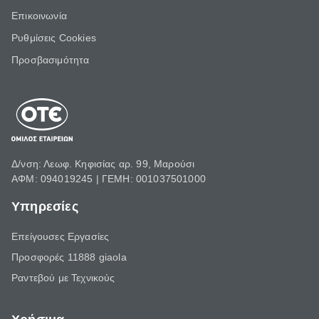
Επικοινωνία
Ρυθμίσεις Cookies
Προσβασιμότητα
Δ/νση: Λεωφ. Κηφισίας αρ. 99, Μαρούσι
ΑΦΜ: 094019245 | ΓΕΜΗ: 001037501000
Υπηρεσίες
Επείγουσες Εργασίες
Προσφορές 11888 giaola
Ραντεβού με Τεχνικούς