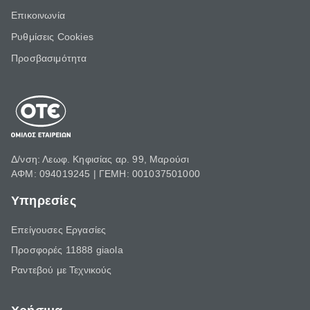
Επικοινωνία
Ρυθμίσεις Cookies
Προσβασιμότητα
Δ/νση: Λεωφ. Κηφισίας αρ. 99, Μαρούσι
ΑΦΜ: 094019245 | ΓΕΜΗ: 001037501000
Υπηρεσίες
Επείγουσες Εργασίες
Προσφορές 11888 giaola
Ραντεβού με Τεχνικούς