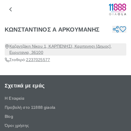
ΚΩΝΣΤΑΝΤΙΝΟΣ Α ΑΡΚΟΥΜΑΝΗΣ
Καζαντζάκη Νίκου 1, ΚΑΡΠΕΝΗΣΙ, Καρπενησι [Δημος],
Ευρυτανια, 36100
Σταθερό:
2237025577
Σχετικά με εμάς
Η Εταιρεία
Προβολή στο 11888 giaola
Blog
Όροι χρήσης