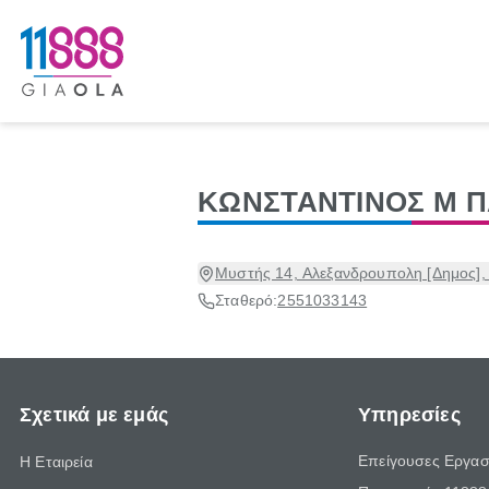
ΚΩΝΣΤΑΝΤΙΝΟΣ Μ Π
Μυστής 14, Αλεξανδρουπολη [Δημος],
Σταθερό:
2551033143
Σχετικά με εμάς
Υπηρεσίες
Επείγουσες Εργασ
Η Εταιρεία