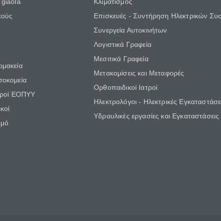
giaola
Κλιματισμός
κούς
Επισκευές - Συντήρηση Ηλεκτρικών Συ
Συνεργεία Αυτοκινήτων
Λογιστικά Γραφεία
Μεσιτικά Γραφεία
ρμακεία
Μετακομίσεις και Μεταφορές
σοκομεία
Ορθοπαιδικοί Ιατροί
τροί ΕΟΠΥΥ
Ηλεκτρολόγοι - Ηλεκτρικές Εγκαταστάσε
κοί
Υδραυλικές εργασίες και Εγκαταστάσεις
θμό