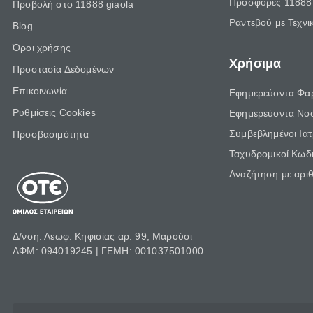
Προσφορές 11888 
Προβολή στο 11888 giaola
Ραντεβού με Τεχνι
Blog
Όροι χρήσης
Χρήσιμα
Προστασία Δεδομένων
Επικοινωνία
Εφημερεύοντα Φα
Ρυθμίσεις Cookies
Εφημερεύοντα Νο
Συμβεβλημένοι Ια
Προσβασιμότητα
Ταχυδρομικοί Κωδι
Αναζήτηση με αρι
Δ/νση: Λεωφ. Κηφισίας αρ. 99, Μαρούσι
ΑΦΜ: 094019245 | ΓΕΜΗ: 001037501000