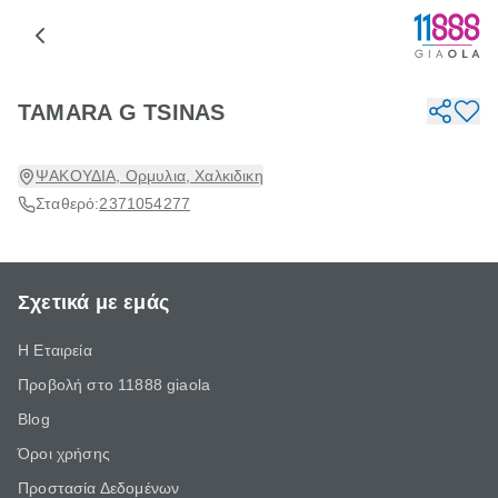
TAMARA G TSINAS
ΨΑΚΟΥΔΙΑ, Ορμυλια, Χαλκιδικη
Σταθερό:
2371054277
Σχετικά με εμάς
Η Εταιρεία
Προβολή στο 11888 giaola
Blog
Όροι χρήσης
Προστασία Δεδομένων