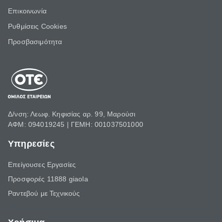
Επικοινωνία
Ρυθμίσεις Cookies
Προσβασιμότητα
Δ/νση: Λεωφ. Κηφισίας αρ. 99, Μαρούσι
ΑΦΜ: 094019245 | ΓΕΜΗ: 001037501000
Υπηρεσίες
Επείγουσες Εργασίες
Προσφορές 11888 giaola
Ραντεβού με Τεχνικούς