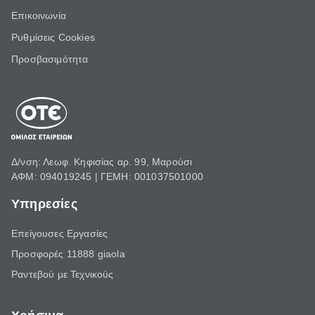
Επικοινωνία
Ρυθμίσεις Cookies
Προσβασιμότητα
Δ/νση: Λεωφ. Κηφισίας αρ. 99, Μαρούσι
ΑΦΜ: 094019245 | ΓΕΜΗ: 001037501000
Υπηρεσίες
Επείγουσες Εργασίες
Προσφορές 11888 giaola
Ραντεβού με Τεχνικούς