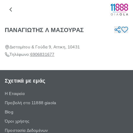
ΠΑΝΑΓΙΩΤΗΣ Λ ΜΑΣΟΥΡΑΣ
Διστομίτου & Γούδα 9, Αττικη, 10431
Τηλέφωνο:
6906831677
Σχετικά με εμάς
Η Εταιρεία
Προβολή στο 11888 giaola
Blog
Όροι χρήσης
Προστασία Δεδομένων