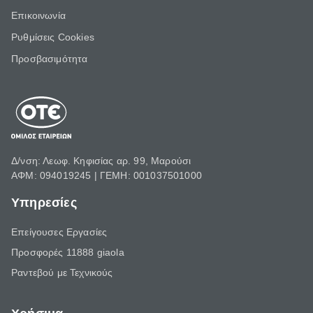
Επικοινωνία
Ρυθμίσεις Cookies
Προσβασιμότητα
Δ/νση: Λεωφ. Κηφισίας αρ. 99, Μαρούσι
ΑΦΜ: 094019245 | ΓΕΜΗ: 001037501000
Υπηρεσίες
Επείγουσες Εργασίες
Προσφορές 11888 giaola
Ραντεβού με Τεχνικούς