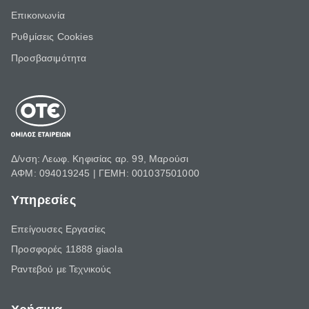
Επικοινωνία
Ρυθμίσεις Cookies
Προσβασιμότητα
Δ/νση: Λεωφ. Κηφισίας αρ. 99, Μαρούσι
ΑΦΜ: 094019245 | ΓΕΜΗ: 001037501000
Υπηρεσίες
Επείγουσες Εργασίες
Προσφορές 11888 giaola
Ραντεβού με Τεχνικούς