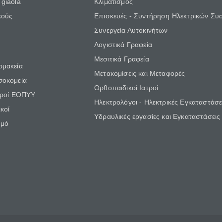
giaola
Κλιματισμός
κούς
Επισκευές - Συντήρηση Ηλεκτρικών Συ
Συνεργεία Αυτοκινήτων
Λογιστικά Γραφεία
Μεσιτικά Γραφεία
ρμακεία
Μετακομίσεις και Μεταφορές
σοκομεία
Ορθοπαιδικοί Ιατροί
τροί ΕΟΠΥΥ
Ηλεκτρολόγοι - Ηλεκτρικές Εγκαταστάσε
κοί
Υδραυλικές εργασίες και Εγκαταστάσεις
θμό