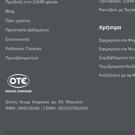
Προσφορές 11888 
Προβολή στο 11888 giaola
Ραντεβού με Τεχνι
Blog
Όροι χρήσης
Χρήσιμα
Προστασία Δεδομένων
Επικοινωνία
Εφημερεύοντα Φα
Ρυθμίσεις Cookies
Εφημερεύοντα Νο
Συμβεβλημένοι Ια
Προσβασιμότητα
Ταχυδρομικοί Κωδι
Αναζήτηση με αρι
Δ/νση: Λεωφ. Κηφισίας αρ. 99, Μαρούσι
ΑΦΜ: 094019245 | ΓΕΜΗ: 001037501000