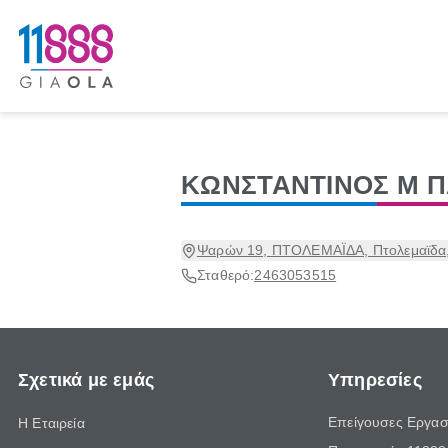
ΚΩΝΣΤΑΝΤΙΝΟΣ Μ Π
Ψαρών 19, ΠΤΟΛΕΜΑΪΔΑ, Πτολεμαϊδα,
Σταθερό:
2463053515
Σχετικά με εμάς
Υπηρεσίες
Επείγουσες Εργασ
Η Εταιρεία