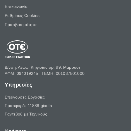
Επικοινωνία
Ρυθμίσεις Cookies
Προσβασιμότητα
Δ/νση: Λεωφ. Κηφισίας αρ. 99, Μαρούσι
ΑΦΜ: 094019245 | ΓΕΜΗ: 001037501000
Υπηρεσίες
Επείγουσες Εργασίες
Προσφορές 11888 giaola
Ραντεβού με Τεχνικούς