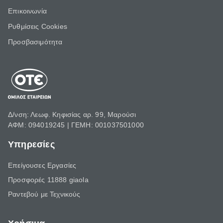
Επικοινωνία
Ρυθμίσεις Cookies
Προσβασιμότητα
Δ/νση: Λεωφ. Κηφισίας αρ. 99, Μαρούσι
ΑΦΜ: 094019245 | ΓΕΜΗ: 001037501000
Υπηρεσίες
Επείγουσες Εργασίες
Προσφορές 11888 giaola
Ραντεβού με Τεχνικούς