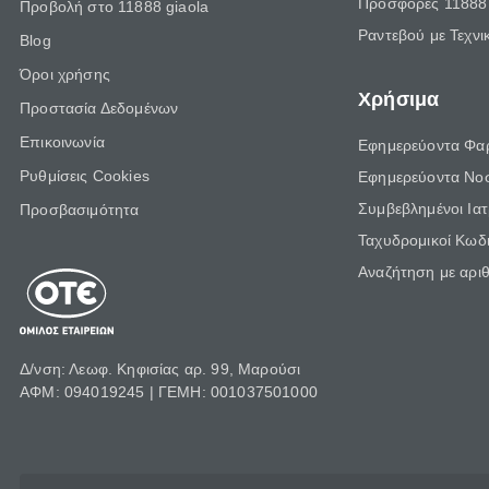
Προσφορές 11888 
Προβολή στο 11888 giaola
Ραντεβού με Τεχνι
Blog
Όροι χρήσης
Χρήσιμα
Προστασία Δεδομένων
Επικοινωνία
Εφημερεύοντα Φα
Ρυθμίσεις Cookies
Εφημερεύοντα Νο
Συμβεβλημένοι Ια
Προσβασιμότητα
Ταχυδρομικοί Κωδι
Αναζήτηση με αρι
Δ/νση: Λεωφ. Κηφισίας αρ. 99, Μαρούσι
ΑΦΜ: 094019245 | ΓΕΜΗ: 001037501000