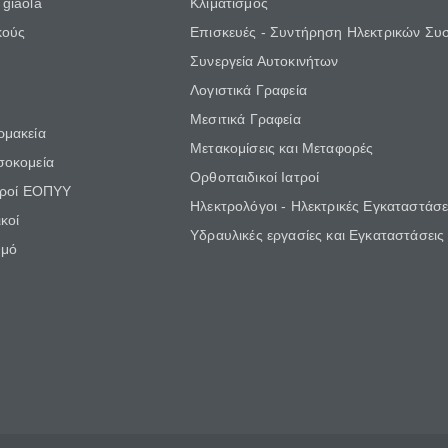
giaola
Κλιματισμός
κούς
Επισκευές - Συντήρηση Ηλεκτρικών Συ
Συνεργεία Αυτοκινήτων
Λογιστικά Γραφεία
Μεσιτικά Γραφεία
ρμακεία
Μετακομίσεις και Μεταφορές
σοκομεία
Ορθοπαιδικοί Ιατροί
τροί ΕΟΠΥΥ
Ηλεκτρολόγοι - Ηλεκτρικές Εγκαταστάσε
κοί
Υδραυλικές εργασίες και Εγκαταστάσεις
θμό