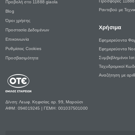
Προσφορές 11888 
Προβολή στο 11888 giaola
Ραντεβού με Τεχνι
Blog
Όροι χρήσης
Χρήσιμα
Προστασία Δεδομένων
Επικοινωνία
Εφημερεύοντα Φα
Ρυθμίσεις Cookies
Εφημερεύοντα Νο
Συμβεβλημένοι Ια
Προσβασιμότητα
Ταχυδρομικοί Κωδι
Αναζήτηση με αρι
Δ/νση: Λεωφ. Κηφισίας αρ. 99, Μαρούσι
ΑΦΜ: 094019245 | ΓΕΜΗ: 001037501000