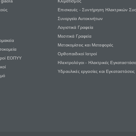
giaola
Κλιματισμός
κούς
Επισκευές - Συντήρηση Ηλεκτρικών Συ
Συνεργεία Αυτοκινήτων
Λογιστικά Γραφεία
Μεσιτικά Γραφεία
ρμακεία
Μετακομίσεις και Μεταφορές
σοκομεία
Ορθοπαιδικοί Ιατροί
τροί ΕΟΠΥΥ
Ηλεκτρολόγοι - Ηλεκτρικές Εγκαταστάσε
κοί
Υδραυλικές εργασίες και Εγκαταστάσεις
θμό