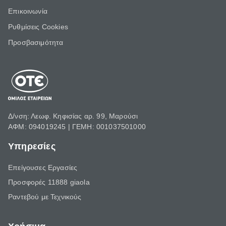
Επικοινωνία
Ρυθμίσεις Cookies
Προσβασιμότητα
Δ/νση: Λεωφ. Κηφισίας αρ. 99, Μαρούσι
ΑΦΜ: 094019245 | ΓΕΜΗ: 001037501000
Υπηρεσίες
Επείγουσες Εργασίες
Προσφορές 11888 giaola
Ραντεβού με Τεχνικούς