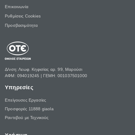
Επικοινωνία
Ρυθμίσεις Cookies
Προσβασιμότητα
Δ/νση: Λεωφ. Κηφισίας αρ. 99, Μαρούσι
ΑΦΜ: 094019245 | ΓΕΜΗ: 001037501000
Υπηρεσίες
Επείγουσες Εργασίες
Προσφορές 11888 giaola
Ραντεβού με Τεχνικούς