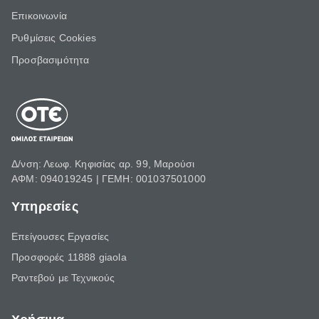
Επικοινωνία
Ρυθμίσεις Cookies
Προσβασιμότητα
Δ/νση: Λεωφ. Κηφισίας αρ. 99, Μαρούσι
ΑΦΜ: 094019245 | ΓΕΜΗ: 001037501000
Υπηρεσίες
Επείγουσες Εργασίες
Προσφορές 11888 giaola
Ραντεβού με Τεχνικούς