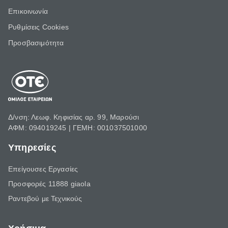
Επικοινωνία
Ρυθμίσεις Cookies
Προσβασιμότητα
Δ/νση: Λεωφ. Κηφισίας αρ. 99, Μαρούσι
ΑΦΜ: 094019245 | ΓΕΜΗ: 001037501000
Υπηρεσίες
Επείγουσες Εργασίες
Προσφορές 11888 giaola
Ραντεβού με Τεχνικούς