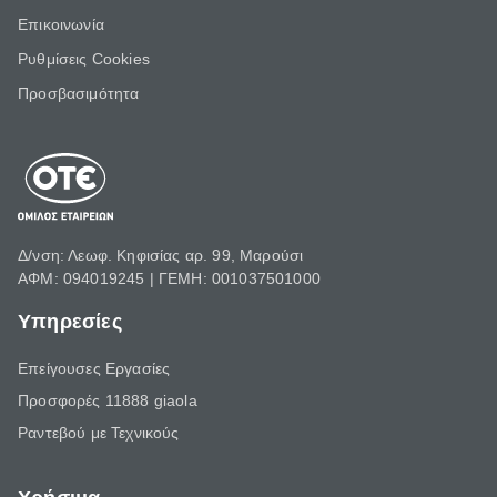
Επικοινωνία
Ρυθμίσεις Cookies
Προσβασιμότητα
Δ/νση: Λεωφ. Κηφισίας αρ. 99, Μαρούσι
ΑΦΜ: 094019245 | ΓΕΜΗ: 001037501000
Υπηρεσίες
Επείγουσες Εργασίες
Προσφορές 11888 giaola
Ραντεβού με Τεχνικούς