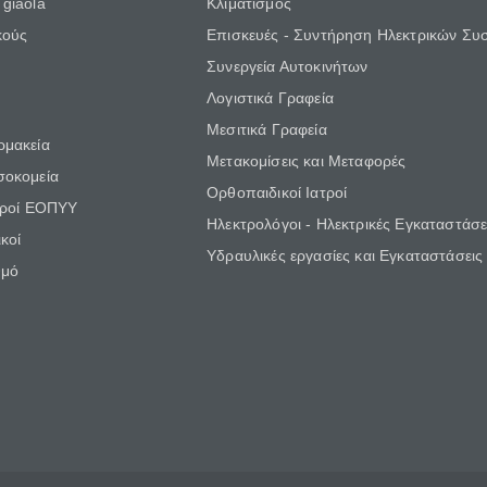
giaola
Κλιματισμός
κούς
Επισκευές - Συντήρηση Ηλεκτρικών Συ
Συνεργεία Αυτοκινήτων
Λογιστικά Γραφεία
Μεσιτικά Γραφεία
ρμακεία
Μετακομίσεις και Μεταφορές
σοκομεία
Ορθοπαιδικοί Ιατροί
τροί ΕΟΠΥΥ
Ηλεκτρολόγοι - Ηλεκτρικές Εγκαταστάσε
κοί
Υδραυλικές εργασίες και Εγκαταστάσεις
θμό