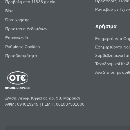
Προσφορές 11888 
Προβολή στο 11888 giaola
Ραντεβού με Τεχνι
Blog
Όροι χρήσης
Χρήσιμα
Προστασία Δεδομένων
Επικοινωνία
Εφημερεύοντα Φα
Ρυθμίσεις Cookies
Εφημερεύοντα Νο
Συμβεβλημένοι Ια
Προσβασιμότητα
Ταχυδρομικοί Κωδι
Αναζήτηση με αρι
Δ/νση: Λεωφ. Κηφισίας αρ. 99, Μαρούσι
ΑΦΜ: 094019245 | ΓΕΜΗ: 001037501000