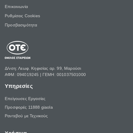
Επικοινωνία
Ρυθμίσεις Cookies
Προσβασιμότητα
Δ/νση: Λεωφ. Κηφισίας αρ. 99, Μαρούσι
ΑΦΜ: 094019245 | ΓΕΜΗ: 001037501000
Υπηρεσίες
Επείγουσες Εργασίες
Προσφορές 11888 giaola
Ραντεβού με Τεχνικούς