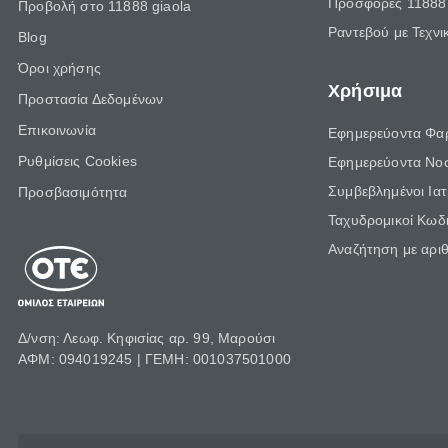
Προσφορές 11888 
Προβολή στο 11888 giaola
Ραντεβού με Τεχνι
Blog
Όροι χρήσης
Χρήσιμα
Προστασία Δεδομένων
Επικοινωνία
Εφημερεύοντα Φα
Ρυθμίσεις Cookies
Εφημερεύοντα Νο
Συμβεβλημένοι Ια
Προσβασιμότητα
Ταχυδρομικοί Κωδι
Αναζήτηση με αρι
Δ/νση: Λεωφ. Κηφισίας αρ. 99, Μαρούσι
ΑΦΜ: 094019245 | ΓΕΜΗ: 001037501000