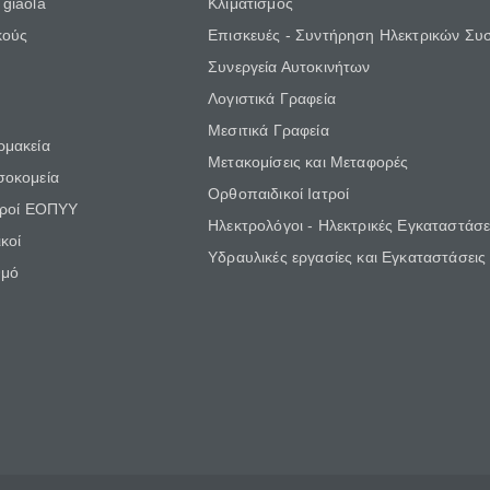
giaola
Κλιματισμός
κούς
Επισκευές - Συντήρηση Ηλεκτρικών Συ
Συνεργεία Αυτοκινήτων
Λογιστικά Γραφεία
Μεσιτικά Γραφεία
ρμακεία
Μετακομίσεις και Μεταφορές
σοκομεία
Ορθοπαιδικοί Ιατροί
τροί ΕΟΠΥΥ
Ηλεκτρολόγοι - Ηλεκτρικές Εγκαταστάσε
κοί
Υδραυλικές εργασίες και Εγκαταστάσεις
θμό