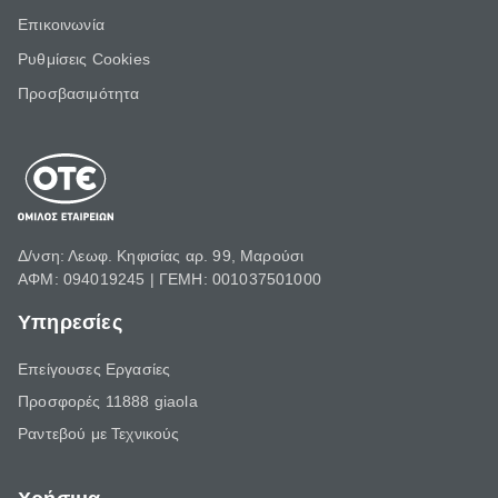
Επικοινωνία
Ρυθμίσεις Cookies
Προσβασιμότητα
Δ/νση: Λεωφ. Κηφισίας αρ. 99, Μαρούσι
ΑΦΜ: 094019245 | ΓΕΜΗ: 001037501000
Υπηρεσίες
Επείγουσες Εργασίες
Προσφορές 11888 giaola
Ραντεβού με Τεχνικούς