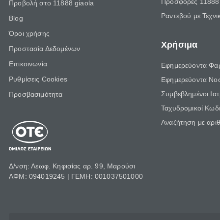
Προσφορές 11888 
Προβολή στο 11888 giaola
Ραντεβού με Τεχνι
Blog
Όροι χρήσης
Χρήσιμα
Προστασία Δεδομένων
Επικοινωνία
Εφημερεύοντα Φα
Ρυθμίσεις Cookies
Εφημερεύοντα Νο
Συμβεβλημένοι Ια
Προσβασιμότητα
Ταχυδρομικοί Κωδι
Αναζήτηση με αρι
Δ/νση: Λεωφ. Κηφισίας αρ. 99, Μαρούσι
ΑΦΜ: 094019245 | ΓΕΜΗ: 001037501000