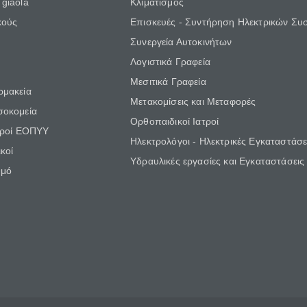
giaola
Κλιματισμός
κούς
Επισκευές - Συντήρηση Ηλεκτρικών Συ
Συνεργεία Αυτοκινήτων
Λογιστικά Γραφεία
Μεσιτικά Γραφεία
ρμακεία
Μετακομίσεις και Μεταφορές
σοκομεία
Ορθοπαιδικοί Ιατροί
τροί ΕΟΠΥΥ
Ηλεκτρολόγοι - Ηλεκτρικές Εγκαταστάσε
κοί
Υδραυλικές εργασίες και Εγκαταστάσεις
θμό