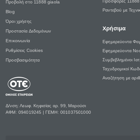
Προσφορές 11888 
Προβολή στο 11888 giaola
Ραντεβού με Τεχνι
Blog
Όροι χρήσης
Χρήσιμα
Προστασία Δεδομένων
Επικοινωνία
Εφημερεύοντα Φα
Ρυθμίσεις Cookies
Εφημερεύοντα Νο
Συμβεβλημένοι Ια
Προσβασιμότητα
Ταχυδρομικοί Κωδι
Αναζήτηση με αρι
Δ/νση: Λεωφ. Κηφισίας αρ. 99, Μαρούσι
ΑΦΜ: 094019245 | ΓΕΜΗ: 001037501000