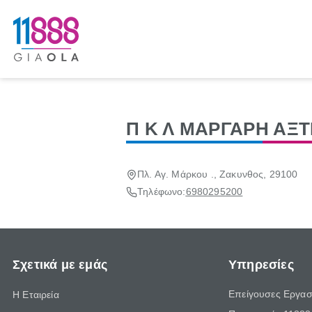
Π Κ Λ ΜΑΡΓΑΡΗ ΑΞΤ
Πλ. Αγ. Μάρκου ., Ζακυνθος, 29100
Τηλέφωνο:
6980295200
Σχετικά με εμάς
Υπηρεσίες
Επείγουσες Εργασ
Η Εταιρεία