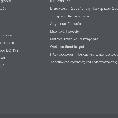
giaola
Κλιματισμός
κούς
Επισκευές - Συντήρηση Ηλεκτρικών Συ
Συνεργεία Αυτοκινήτων
Λογιστικά Γραφεία
Μεσιτικά Γραφεία
ρμακεία
Μετακομίσεις και Μεταφορές
σοκομεία
Ορθοπαιδικοί Ιατροί
τροί ΕΟΠΥΥ
Ηλεκτρολόγοι - Ηλεκτρικές Εγκαταστάσε
κοί
Υδραυλικές εργασίες και Εγκαταστάσεις
θμό