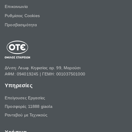
Επικοινωνία
Ρυθμίσεις Cookies
Προσβασιμότητα
Δ/νση: Λεωφ. Κηφισίας αρ. 99, Μαρούσι
ΑΦΜ: 094019245 | ΓΕΜΗ: 001037501000
Υπηρεσίες
Επείγουσες Εργασίες
Προσφορές 11888 giaola
Ραντεβού με Τεχνικούς