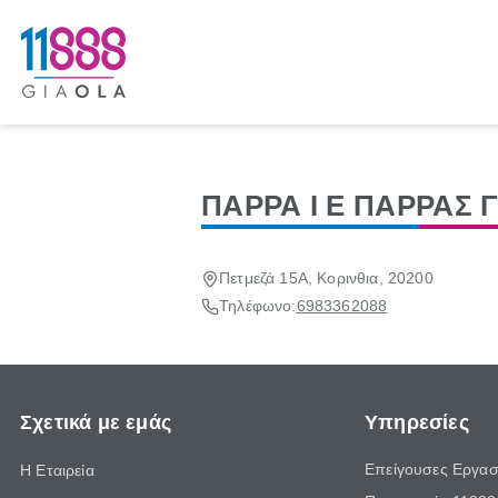
ΠΑΡΡΑ Ι Ε ΠΑΡΡΑΣ 
Πετμεζά 15Α, Κορινθια, 20200
Τηλέφωνο:
6983362088
Σχετικά με εμάς
Υπηρεσίες
Επείγουσες Εργασ
Η Εταιρεία