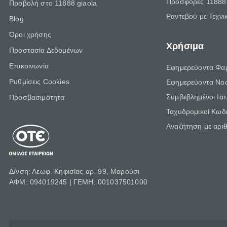
Προσφορές 11888 
Προβολή στο 11888 giaola
Ραντεβού με Τεχνι
Blog
Όροι χρήσης
Χρήσιμα
Προστασία Δεδομένων
Επικοινωνία
Εφημερεύοντα Φα
Ρυθμίσεις Cookies
Εφημερεύοντα Νο
Συμβεβλημένοι Ια
Προσβασιμότητα
Ταχυδρομικοί Κωδι
Αναζήτηση με αρι
Δ/νση: Λεωφ. Κηφισίας αρ. 99, Μαρούσι
ΑΦΜ: 094019245 | ΓΕΜΗ: 001037501000