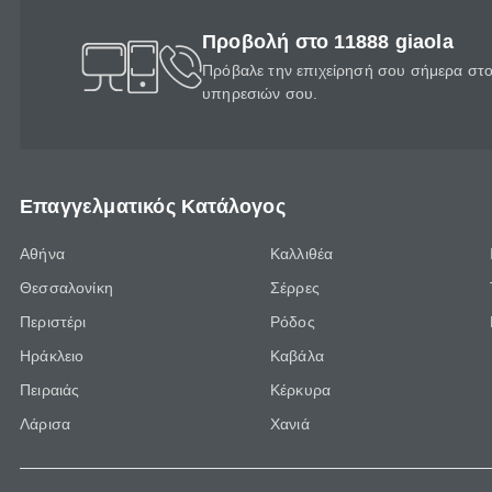
Προβολή στο 11888 giaola
Πρόβαλε την επιχείρησή σου σήμερα στο 
υπηρεσιών σου.
Επαγγελματικός Κατάλογος
Αθήνα
Καλλιθέα
Θεσσαλονίκη
Σέρρες
Περιστέρι
Ρόδος
Ηράκλειο
Καβάλα
Πειραιάς
Κέρκυρα
Λάρισα
Χανιά