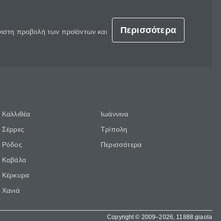
Περισσότερα
έγιστη προβολή των προϊόντων και
Καλλιθέα
Ιωάννινα
Σέρρες
Τρίπολη
Ρόδος
Περισσότερα
Καβάλα
Κέρκυρα
Χανιά
Copyright © 2009–2026, 11888 giaola