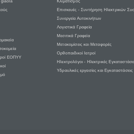
giaola
Κλιματισμός
κούς
Επισκευές - Συντήρηση Ηλεκτρικών Συ
Συνεργεία Αυτοκινήτων
Λογιστικά Γραφεία
Μεσιτικά Γραφεία
ρμακεία
Μετακομίσεις και Μεταφορές
σοκομεία
Ορθοπαιδικοί Ιατροί
τροί ΕΟΠΥΥ
Ηλεκτρολόγοι - Ηλεκτρικές Εγκαταστάσε
κοί
Υδραυλικές εργασίες και Εγκαταστάσεις
θμό