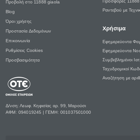
Προσφορές 11888 
Προβολή στο 11888 giaola
Ραντεβού με Τεχνι
Blog
Όροι χρήσης
Χρήσιμα
Προστασία Δεδομένων
Επικοινωνία
Εφημερεύοντα Φα
Ρυθμίσεις Cookies
Εφημερεύοντα Νο
Συμβεβλημένοι Ια
Προσβασιμότητα
Ταχυδρομικοί Κωδι
Αναζήτηση με αρι
Δ/νση: Λεωφ. Κηφισίας αρ. 99, Μαρούσι
ΑΦΜ: 094019245 | ΓΕΜΗ: 001037501000