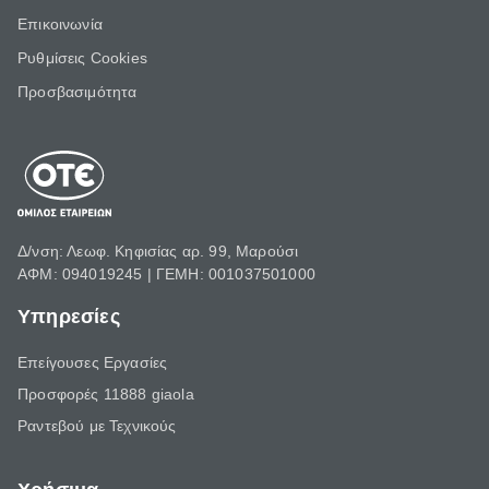
Επικοινωνία
Ρυθμίσεις Cookies
Προσβασιμότητα
Δ/νση: Λεωφ. Κηφισίας αρ. 99, Μαρούσι
ΑΦΜ: 094019245 | ΓΕΜΗ: 001037501000
Υπηρεσίες
Επείγουσες Εργασίες
Προσφορές 11888 giaola
Ραντεβού με Τεχνικούς