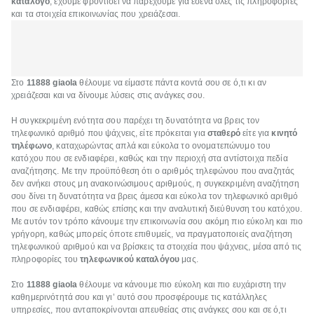
κατάλογο
, έχουμε φροντίσει να παρέχουμε για εσένα όλες τις πληροφορίες
και τα στοιχεία επικοινωνίας που χρειάζεσαι.
Στο
11888 giaola
θέλουμε να είμαστε πάντα κοντά σου σε ό,τι κι αν
χρειάζεσαι και να δίνουμε λύσεις στις ανάγκες σου.
Η συγκεκριμένη ενότητα σου παρέχει τη δυνατότητα να βρεις τον
τηλεφωνικό αριθμό που ψάχνεις, είτε πρόκειται για
σταθερό
είτε για
κινητό
τηλέφωνο
, καταχωρώντας απλά και εύκολα το ονοματεπώνυμο του
κατόχου που σε ενδιαφέρει, καθώς και την περιοχή στα αντίστοιχα πεδία
αναζήτησης. Με την προϋπόθεση ότι ο αριθμός τηλεφώνου που αναζητάς
δεν ανήκει στους μη ανακοινώσιμους αριθμούς, η συγκεκριμένη αναζήτηση
σου δίνει τη δυνατότητα να βρεις άμεσα και εύκολα τον τηλεφωνικό αριθμό
που σε ενδιαφέρει, καθώς επίσης και την αναλυτική διεύθυνση του κατόχου.
Με αυτόν τον τρόπο κάνουμε την επικοινωνία σου ακόμη πιο εύκολη και πιο
γρήγορη, καθώς μπορείς όποτε επιθυμείς, να πραγματοποιείς αναζήτηση
τηλεφωνικού αριθμού και να βρίσκεις τα στοιχεία που ψάχνεις, μέσα από τις
πληροφορίες του
τηλεφωνικού καταλόγου
μας.
Στο
11888 giaola
θέλουμε να κάνουμε πιο εύκολη και πιο ευχάριστη την
καθημερινότητά σου και γι’ αυτό σου προσφέρουμε τις κατάλληλες
υπηρεσίες, που ανταποκρίνονται απευθείας στις ανάγκες σου και σε ό,τι