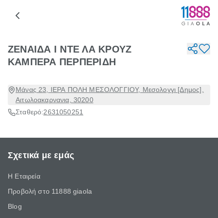
ΖΕΝΑΙΔΑ Ι ΝΤΕ ΛΑ ΚΡΟΥΖ
ΚΑΜΠΕΡΑ ΠΕΡΠΕΡΙΔΗ
Μάνας 23, ΙΕΡΑ ΠΟΛΗ ΜΕΣΟΛΟΓΓΙΟΥ, Μεσολογγι [Δημος],
Αιτωλοακαρνανια, 30200
Σταθερό:
2631050251
Σχετικά με εμάς
Η Εταιρεία
Προβολή στο 11888 giaola
Blog