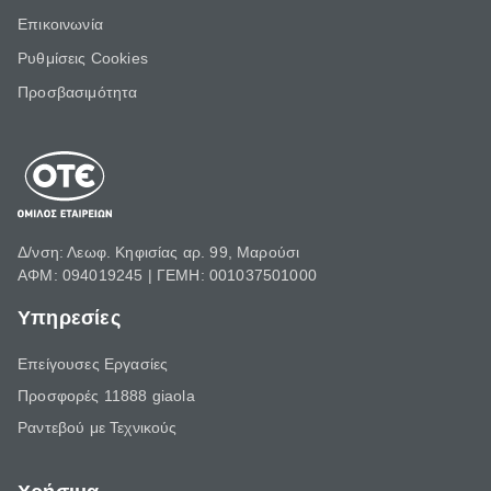
Επικοινωνία
Ρυθμίσεις Cookies
Προσβασιμότητα
Δ/νση: Λεωφ. Κηφισίας αρ. 99, Μαρούσι
ΑΦΜ: 094019245 | ΓΕΜΗ: 001037501000
Υπηρεσίες
Επείγουσες Εργασίες
Προσφορές 11888 giaola
Ραντεβού με Τεχνικούς