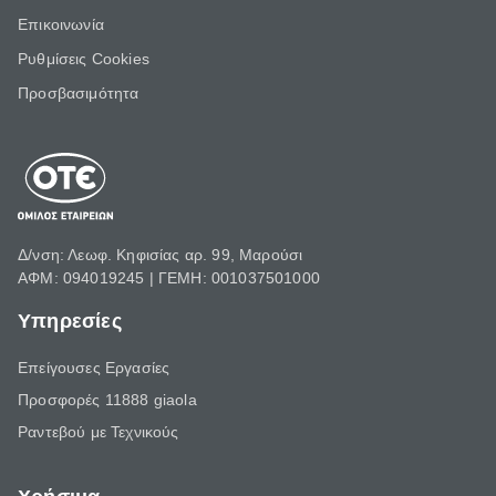
Επικοινωνία
Ρυθμίσεις Cookies
Προσβασιμότητα
Δ/νση: Λεωφ. Κηφισίας αρ. 99, Μαρούσι
ΑΦΜ: 094019245 | ΓΕΜΗ: 001037501000
Υπηρεσίες
Επείγουσες Εργασίες
Προσφορές 11888 giaola
Ραντεβού με Τεχνικούς