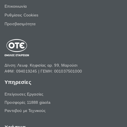
Επικοινωνία
Ρυθμίσεις Cookies
Προσβασιμότητα
Δ/νση: Λεωφ. Κηφισίας αρ. 99, Μαρούσι
ΑΦΜ: 094019245 | ΓΕΜΗ: 001037501000
Υπηρεσίες
Επείγουσες Εργασίες
Προσφορές 11888 giaola
Ραντεβού με Τεχνικούς