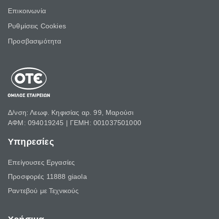
Επικοινωνία
Ρυθμίσεις Cookies
Προσβασιμότητα
Δ/νση: Λεωφ. Κηφισίας αρ. 99, Μαρούσι
ΑΦΜ: 094019245 | ΓΕΜΗ: 001037501000
Υπηρεσίες
Επείγουσες Εργασίες
Προσφορές 11888 giaola
Ραντεβού με Τεχνικούς