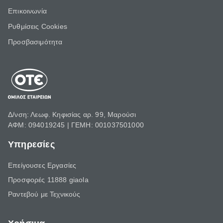
Επικοινωνία
Ρυθμίσεις Cookies
Προσβασιμότητα
Δ/νση: Λεωφ. Κηφισίας αρ. 99, Μαρούσι
ΑΦΜ: 094019245 | ΓΕΜΗ: 001037501000
Υπηρεσίες
Επείγουσες Εργασίες
Προσφορές 11888 giaola
Ραντεβού με Τεχνικούς