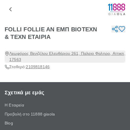
FOLLI FOLLIE AN ΕΜΠ ΒΙΟΤΕΧΝ
& ΤΕΧΝ ΕΤΑΙΡΙΑ
Λεωφόρος Βενιζέλου Ελευθέριου 261, Παλαιο Φαληρο, Αττικη,
17563
Σταθερό:
2109818146
Σχετικά με εμάς
Η Εταιρεία
Προβολή στο 11888 giaola
Blog