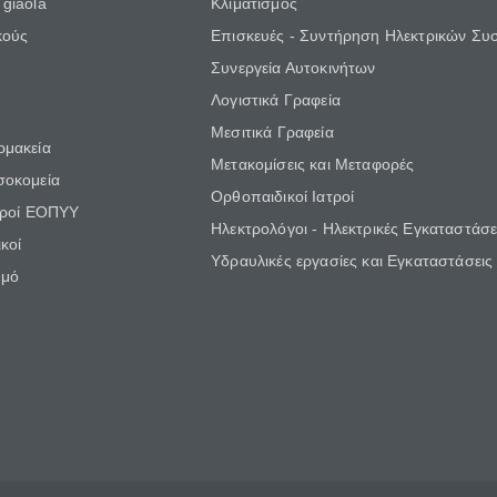
giaola
Κλιματισμός
κούς
Επισκευές - Συντήρηση Ηλεκτρικών Συ
Συνεργεία Αυτοκινήτων
Λογιστικά Γραφεία
Μεσιτικά Γραφεία
ρμακεία
Μετακομίσεις και Μεταφορές
σοκομεία
Ορθοπαιδικοί Ιατροί
τροί ΕΟΠΥΥ
Ηλεκτρολόγοι - Ηλεκτρικές Εγκαταστάσε
κοί
Υδραυλικές εργασίες και Εγκαταστάσεις
θμό