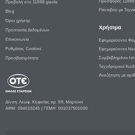
Προσφορές 11888 
Προβολή στο 11888 giaola
Ραντεβού με Τεχνι
Blog
Όροι χρήσης
Χρήσιμα
Προστασία Δεδομένων
Επικοινωνία
Εφημερεύοντα Φα
Ρυθμίσεις Cookies
Εφημερεύοντα Νο
Συμβεβλημένοι Ια
Προσβασιμότητα
Ταχυδρομικοί Κωδι
Αναζήτηση με αρι
Δ/νση: Λεωφ. Κηφισίας αρ. 99, Μαρούσι
ΑΦΜ: 094019245 | ΓΕΜΗ: 001037501000