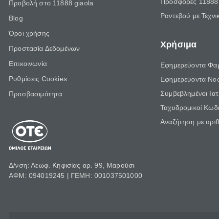
Προσφορές 11888 
Προβολή στο 11888 giaola
Ραντεβού με Τεχνι
Blog
Όροι χρήσης
Χρήσιμα
Προστασία Δεδομένων
Επικοινωνία
Εφημερεύοντα Φα
Ρυθμίσεις Cookies
Εφημερεύοντα Νο
Συμβεβλημένοι Ια
Προσβασιμότητα
Ταχυδρομικοί Κωδι
Αναζήτηση με αρι
Δ/νση: Λεωφ. Κηφισίας αρ. 99, Μαρούσι
ΑΦΜ: 094019245 | ΓΕΜΗ: 001037501000