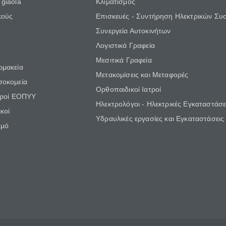
giaola
Κλιματισμός
κούς
Επισκευές - Συντήρηση Ηλεκτρικών Συ
Συνεργεία Αυτοκινήτων
Λογιστικά Γραφεία
Μεσιτικά Γραφεία
ρμακεία
Μετακομίσεις και Μεταφορές
σοκομεία
Ορθοπαιδικοί Ιατροί
τροί ΕΟΠΥΥ
Ηλεκτρολόγοι - Ηλεκτρικές Εγκαταστάσε
κοί
Υδραυλικές εργασίες και Εγκαταστάσεις
θμό