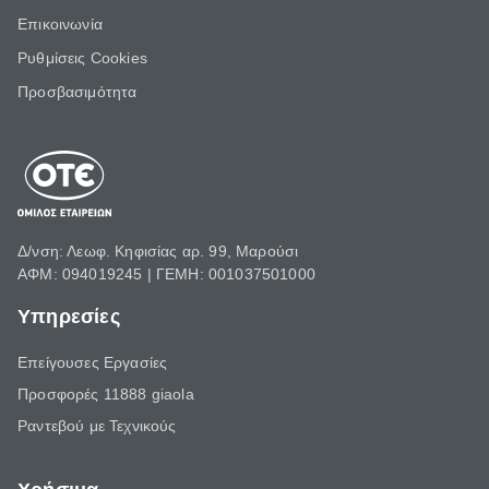
Επικοινωνία
Ρυθμίσεις Cookies
Προσβασιμότητα
Δ/νση: Λεωφ. Κηφισίας αρ. 99, Μαρούσι
ΑΦΜ: 094019245 | ΓΕΜΗ: 001037501000
Υπηρεσίες
Επείγουσες Εργασίες
Προσφορές 11888 giaola
Ραντεβού με Τεχνικούς