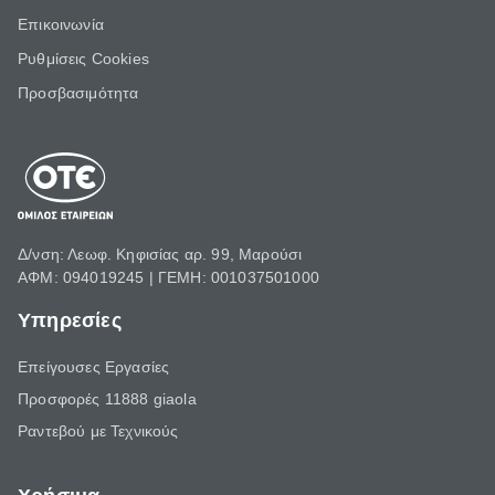
Επικοινωνία
Ρυθμίσεις Cookies
Προσβασιμότητα
Δ/νση: Λεωφ. Κηφισίας αρ. 99, Μαρούσι
ΑΦΜ: 094019245 | ΓΕΜΗ: 001037501000
Υπηρεσίες
Επείγουσες Εργασίες
Προσφορές 11888 giaola
Ραντεβού με Τεχνικούς